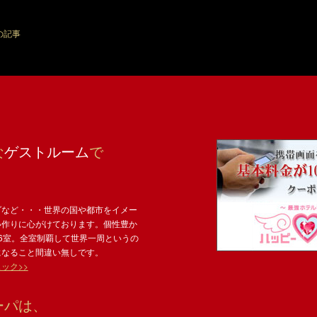
の記事
な
ゲストルーム
で
ダなど・・・世界の国や都市をイメー
い作りに心がけております。個性豊か
6室。全室制覇して世界一周というの
になること間違い無しです。
ック>>
ーパは、