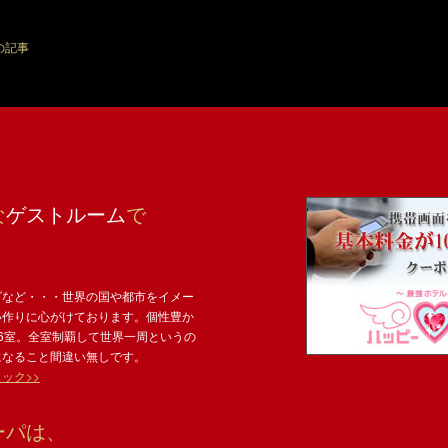
の記事
な
ゲストルーム
で
ダなど・・・世界の国や都市をイメー
い作りに心がけております。個性豊か
6室。全室制覇して世界一周というの
になること間違い無しです。
ック>>
ーパは、