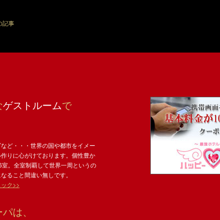
の記事
な
ゲストルーム
で
ダなど・・・世界の国や都市をイメー
い作りに心がけております。個性豊か
6室。全室制覇して世界一周というの
になること間違い無しです。
ック>>
ーパは、