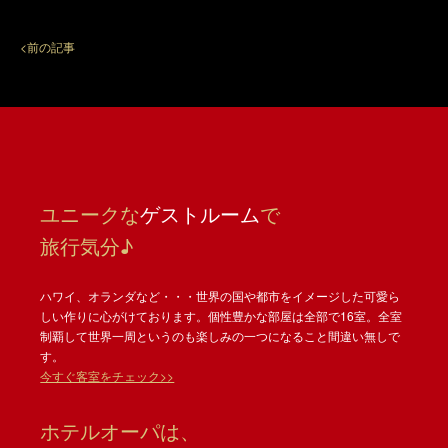
<前の記事
ユニークな
ゲストルーム
で
旅行気分♪
ハワイ、オランダなど・・・世界の国や都市をイメージした可愛ら
しい作りに心がけております。個性豊かな部屋は全部で16室。全室
制覇して世界一周というのも楽しみの一つになること間違い無しで
す。
今すぐ客室をチェック>>
ホテルオーパは、