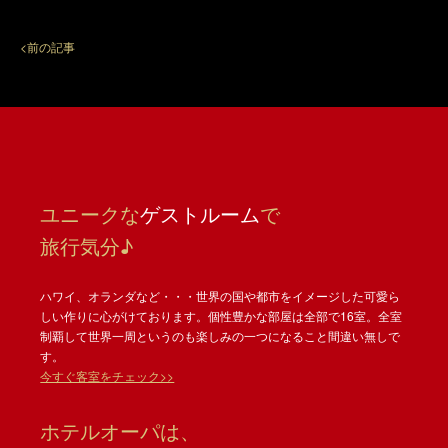
<前の記事
ユニークな
ゲストルーム
で
旅行気分♪
ハワイ、オランダなど・・・世界の国や都市をイメージした可愛ら
しい作りに心がけております。個性豊かな部屋は全部で16室。全室
制覇して世界一周というのも楽しみの一つになること間違い無しで
す。
今すぐ客室をチェック>>
ホテルオーパは、