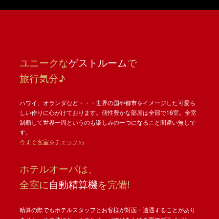
ユニークな
ゲストルーム
で
旅行気分♪
ハワイ、オランダなど・・・世界の国や都市をイメージした可愛ら
しい作りに心がけております。個性豊かな部屋は全部で16室。全室
制覇して世界一周というのも楽しみの一つになること間違い無しで
す。
今すぐ客室をチェック>>
ホテルオーパは、
全室に
自動精算機
を完備!
精算の際でもホテルスタッフとお客様が対面・遭遇することがあり