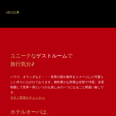
<前の記事
ユニークな
ゲストルーム
で
旅行気分♪
ハワイ、オランダなど・・・世界の国や都市をイメージした可愛ら
しい作りに心がけております。個性豊かな部屋は全部で16室。全室
制覇して世界一周というのも楽しみの一つになること間違い無しで
す。
今すぐ客室をチェック>>
ホテルオーパは、