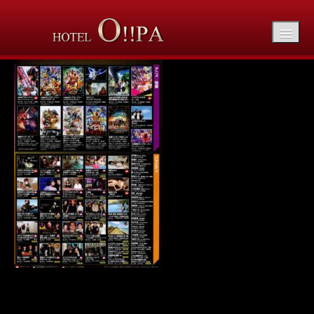
mo-20250106-min