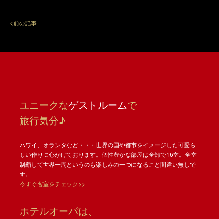
<前の記事
ユニークな
ゲストルーム
で
旅行気分♪
ハワイ、オランダなど・・・世界の国や都市をイメージした可愛ら
しい作りに心がけております。個性豊かな部屋は全部で16室。全室
制覇して世界一周というのも楽しみの一つになること間違い無しで
す。
今すぐ客室をチェック>>
ホテルオーパは、