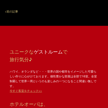
<前の記事
ユニークな
ゲストルーム
で
旅行気分♪
ハワイ、オランダなど・・・世界の国や都市をイメージした可愛ら
しい作りに心がけております。個性豊かな部屋は全部で16室。全室
制覇して世界一周というのも楽しみの一つになること間違い無しで
す。
今すぐ客室をチェック>>
ホテルオーパは、