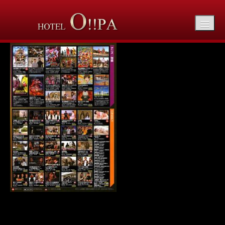
mo-20231206-min