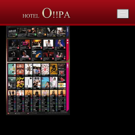
202108_vod-om-05-min