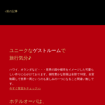
<前の記事
ユニークな
ゲストルーム
で
旅行気分♪
ハワイ、オランダなど・・・世界の国や都市をイメージした可愛ら
しい作りに心がけております。個性豊かな部屋は全部で16室。全室
制覇して世界一周というのも楽しみの一つになること間違い無しで
す。
今すぐ客室をチェック>>
ホテルオーパは、