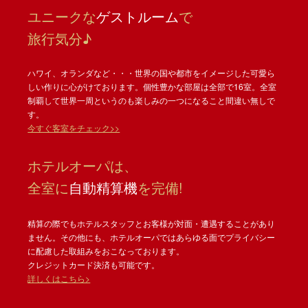
ユニークな
ゲストルーム
で
旅行気分♪
ハワイ、オランダなど・・・世界の国や都市をイメージした可愛ら
しい作りに心がけております。個性豊かな部屋は全部で16室。全室
制覇して世界一周というのも楽しみの一つになること間違い無しで
す。
今すぐ客室をチェック>>
ホテルオーパは、
全室に
自動精算機
を完備!
精算の際でもホテルスタッフとお客様が対面・遭遇することがあり
ません。その他にも、ホテルオーパではあらゆる面でプライバシー
に配慮した取組みをおこなっております。
クレジットカード決済も可能です。
詳しくはこちら>