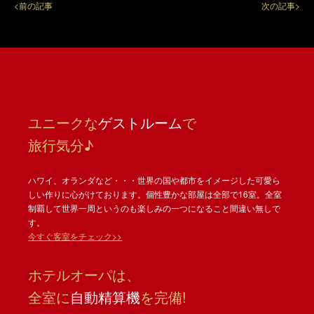
<前の記事
次の記事>
ユニークな
ゲストルーム
で
旅行気分♪
ハワイ、オランダなど・・・世界の国や都市をイメージした可愛ら
しい作りに心がけております。個性豊かな部屋は全部で16室。全室
制覇して世界一周というのも楽しみの一つになること間違い無しで
す。
今すぐ客室をチェック>>
ホテルオーパは、
全室に
自動精算機
を完備!